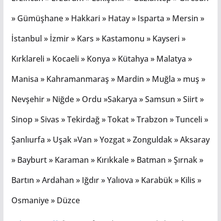
» Gümüşhane » Hakkari » Hatay » Isparta » Mersin »
İstanbul » İzmir » Kars » Kastamonu » Kayseri »
Kırklareli » Kocaeli » Konya » Kütahya » Malatya »
Manisa » Kahramanmaraş » Mardin » Muğla » muş »
Nevşehir » Niğde » Ordu »Sakarya » Samsun » Siirt »
Sinop » Sivas » Tekirdağ » Tokat » Trabzon » Tunceli »
Şanlıurfa » Uşak »Van » Yozgat » Zonguldak » Aksaray
» Bayburt » Karaman » Kırıkkale » Batman » Şırnak »
Bartın » Ardahan » Iğdır » Yalıova » Karabük » Kilis »
Osmaniye » Düzce