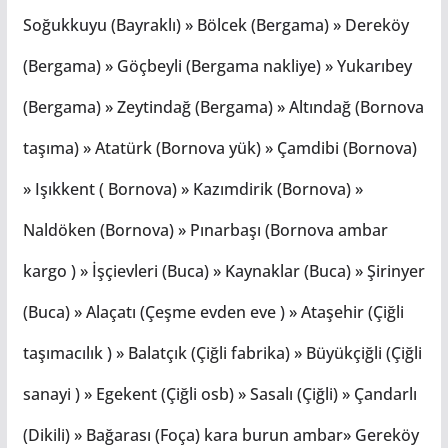
Soğukkuyu (Bayraklı) » Bölcek (Bergama) » Dereköy
(Bergama) » Göçbeyli (Bergama nakliye) » Yukarıbey
(Bergama) » Zeytindağ (Bergama) » Altındağ (Bornova
taşıma) » Atatürk (Bornova yük) » Çamdibi (Bornova)
» Işıkkent ( Bornova) » Kazımdirik (Bornova) »
Naldöken (Bornova) » Pınarbaşı (Bornova ambar
kargo ) » İşçievleri (Buca) » Kaynaklar (Buca) » Şirinyer
(Buca) » Alaçatı (Çeşme evden eve ) » Ataşehir (Çiğli
taşımacılık ) » Balatçık (Çiğli fabrika) » Büyükçiğli (Çiğli
sanayi ) » Egekent (Çiğli osb) » Sasalı (Çiğli) » Çandarlı
(Dikili) » Bağarası (Foça) kara burun ambar» Gereköy