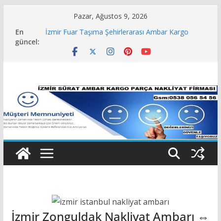
Skip
Pazar, Ağustos 9, 2026
to
İzmir Büro Ofis Taşımacılığı Şehirlerarası Ambar
En
Kargo Nakliye
content
güncel:
İzmir Fuar Taşıma Şehirlerarası Ambar Kargo
Nakliye Firması
İzmir Şehirlerarası Taşımacılık Ambar Kargo
Nakliye Firması
İzmir Evden Eve Taşımacılık Şehirlerarası Ambar
Kargo Nakliye
İzmir Parça Nakliye Şehirlerarası Ambar Kargo
Nakliye
İzmir Zonguldak Nakliyat Ambarı ⇔