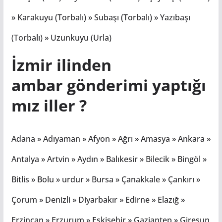
» Karakuyu (Torbalı) » Subaşı (Torbalı) » Yazıbaşı
(Torbalı) » Uzunkuyu (Urla)
İzmir ilinden
ambar
gönderimi
yaptığı
mız iller ?
Adana » Adıyaman » Afyon » Ağrı » Amasya » Ankara »
Antalya » Artvin » Aydın » Balıkesir » Bilecik » Bingöl »
Bitlis » Bolu » urdur » Bursa » Çanakkale » Çankırı »
Çorum » Denizli » Diyarbakır » Edirne » Elazığ »
Erzincan » Erzurum » Eskişehir » Gaziantep » Giresun