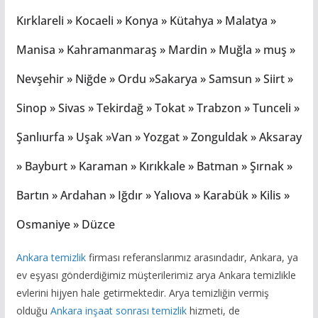
Kırklareli » Kocaeli » Konya » Kütahya » Malatya »
Manisa » Kahramanmaraş » Mardin » Muğla » muş »
Nevşehir » Niğde » Ordu »Sakarya » Samsun » Siirt »
Sinop » Sivas » Tekirdağ » Tokat » Trabzon » Tunceli »
Şanlıurfa » Uşak »Van » Yozgat » Zonguldak » Aksaray
» Bayburt » Karaman » Kırıkkale » Batman » Şırnak »
Bartın » Ardahan » Iğdır » Yalıova » Karabük » Kilis »
Osmaniye » Düzce
Ankara temizlik
firması referanslarımız arasındadır, Ankara, ya
ev eşyası gönderdiğimiz müşterilerimiz arya Ankara temizlikle
evlerini hijyen hale getirmektedir. Arya temizliğin vermiş
olduğu
Ankara inşaat sonrası temizlik
hizmeti, de