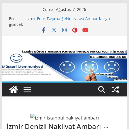
Skip
Cuma, Ağustos 7, 2026
to
İzmir Büro Ofis Taşımacılığı Şehirlerarası Ambar
En
Kargo Nakliye
content
güncel:
İzmir Fuar Taşıma Şehirlerarası Ambar Kargo
Nakliye Firması
İzmir Şehirlerarası Taşımacılık Ambar Kargo
Nakliye Firması
İzmir Evden Eve Taşımacılık Şehirlerarası Ambar
Kargo Nakliye
İzmir Parça Nakliye Şehirlerarası Ambar Kargo
Nakliye
İzmir Denizli Nakliyat Ambarı ⇔