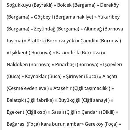
Soğukkuyu (Bayraklı) » Bölcek (Bergama) » Dereköy
(Bergama) » Göçbeyli (Bergama nakliye) » Yukarıbey
(Bergama) » Zeytindağ (Bergama) » Altındağ (Bornova
taşıma) » Atatürk (Bornova yük) » Çamdibi (Bornova)
» Işıkkent ( Bornova) » Kazımdirik (Bornova) »
Naldöken (Bornova) » Pınarbaşı (Bornova) » İşçievleri
(Buca) » Kaynaklar (Buca) » Şirinyer (Buca) » Alaçatı
(Çeşme evden eve ) » Ataşehir (Çiğli taşımacılık ) »
Balatçık (Çiğli fabrika) » Büyükçiğli (Çiğli sanayi ) »
Egekent (Çiğli osb) » Sasalı (Çiğli) » Çandarlı (Dikili) »
Bağarası (Foça) kara burun ambar» Gereköy (Foça) »