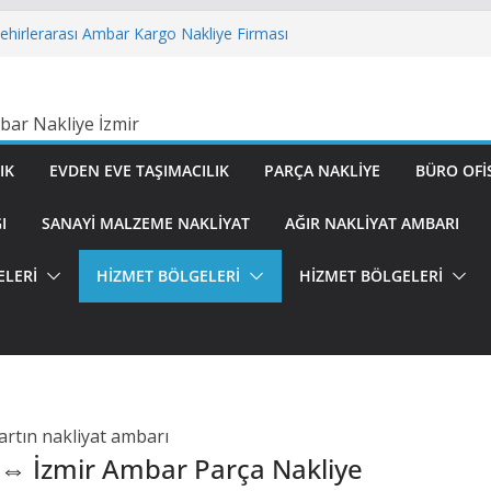
ehirlerarası Ambar Kargo Nakliye Firması
 Taşımacılık Ambar Kargo Nakliye Firması
ımacılık Şehirlerarası Ambar Kargo
 Şehirlerarası Ambar Kargo Nakliye
ımacılığı Şehirlerarası Ambar Kargo
IK
EVDEN EVE TAŞIMACILIK
PARÇA NAKLIYE
BÜRO OFIS
I
SANAYI MALZEME NAKLIYAT
AĞIR NAKLIYAT AMBARI
ELERİ
HİZMET BÖLGELERİ
HİZMET BÖLGELERİ
 ⇔ İzmir Ambar Parça Nakliye