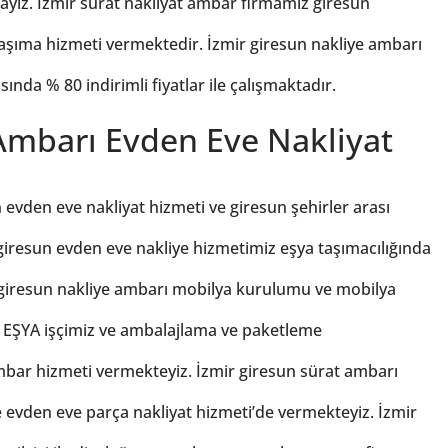
ayız. İzmir sürat nakliyat ambar firmamız giresun
k taşıma hizmeti vermektedir. İzmir giresun nakliye ambarı
ında % 80 indirimli fiyatlar ile çalışmaktadır.
Ambarı Evden Eve Nakliyat
evden eve nakliyat hizmeti ve giresun şehirler arası
giresun evden eve nakliye hizmetimiz eşya taşımacılığında
 giresun nakliye ambarı mobilya kurulumu ve mobilya
 EŞYA işçimiz ve ambalajlama ve paketleme
mbar hizmeti vermekteyiz. İzmir giresun sürat ambarı
e evden eve parça nakliyat hizmeti’de vermekteyiz. İzmir