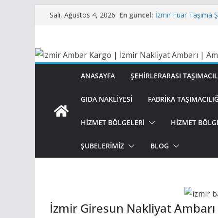
Skip
En güncel:
İzmir Fuar Taşıma Ş
Salı, Ağustos 4, 2026
to
İzmir Şehirlerarası
İzmir Evden Eve Taş
content
Nakliye
İzmir Parça Nakliye
İzmir Büro Ofis Taş
Nakliye
ANASAYFA
ŞEHIRLERARASI TAŞIMACIL
GIDA NAKLIYESI
FABRIKA TAŞIMACILIĞ
HİZMET BÖLGELERİ
HİZMET BÖLG
ŞUBELERİMİZ
BLOG
İzmir Giresun Nakliyat Ambarı