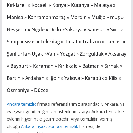
Kırklareli » Kocaeli » Konya » Kütahya » Malatya »
Manisa » Kahramanmaraş » Mardin » Muğla » muş »
Nevşehir » Niğde » Ordu »Sakarya » Samsun » Siirt »
Sinop » Sivas » Tekirdağ » Tokat » Trabzon » Tunceli »
Şanlıurfa » Uşak »Van » Yozgat » Zonguldak » Aksaray
» Bayburt » Karaman » Kırıkkale » Batman » Şırnak »
Bartın » Ardahan » Iğdır » Yalıova » Karabük » Kilis »
Osmaniye » Düzce
Ankara temizlik
firması referanslarımız arasındadır, Ankara, ya
ev eşyası gönderdiğimiz müşterilerimiz arya Ankara temizlikle
evlerini hijyen hale getirmektedir. Arya temizliğin vermiş
olduğu
Ankara inşaat sonrası temizlik
hizmeti, de