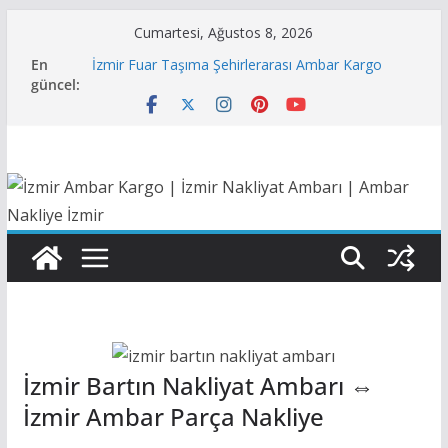
Skip
Cumartesi, Ağustos 8, 2026
to
En
İzmir Fuar Taşıma Şehirlerarası Ambar Kargo
content
güncel:
Nakliye Firması
İzmir Şehirlerarası Taşımacılık Ambar Kargo
Nakliye Firması
İzmir Evden Eve Taşımacılık Şehirlerarası Ambar
Kargo Nakliye
İzmir Parça Nakliye Şehirlerarası Ambar Kargo
Nakliye
İzmir Büro Ofis Taşımacılığı Şehirlerarası Ambar
Kargo Nakliye
İzmir Bartın Nakliyat Ambarı ⇔
İzmir Ambar Parça Nakliye