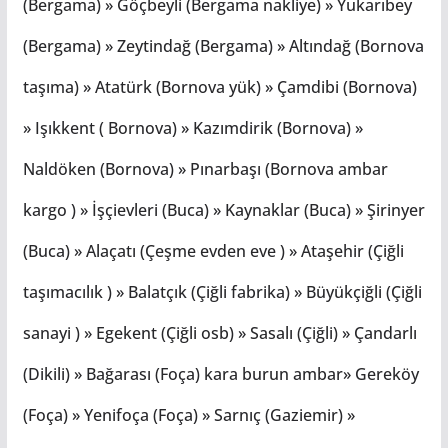
(Bergama) » Göçbeyli (Bergama nakliye) » Yukarıbey
(Bergama) » Zeytindağ (Bergama) » Altındağ (Bornova
taşıma) » Atatürk (Bornova yük) » Çamdibi (Bornova)
» Işıkkent ( Bornova) » Kazımdirik (Bornova) »
Naldöken (Bornova) » Pınarbaşı (Bornova ambar
kargo ) » İşçievleri (Buca) » Kaynaklar (Buca) » Şirinyer
(Buca) » Alaçatı (Çeşme evden eve ) » Ataşehir (Çiğli
taşımacılık ) » Balatçık (Çiğli fabrika) » Büyükçiğli (Çiğli
sanayi ) » Egekent (Çiğli osb) » Sasalı (Çiğli) » Çandarlı
(Dikili) » Bağarası (Foça) kara burun ambar» Gereköy
(Foça) » Yenifoça (Foça) » Sarnıç (Gaziemir) »