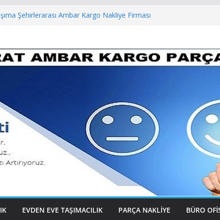
is Taşımacılığı Şehirlerarası Ambar Kargo
aşıma Şehirlerarası Ambar Kargo Nakliye Firması
rarası Taşımacılık Ambar Kargo Nakliye Firması
Eve Taşımacılık Şehirlerarası Ambar Kargo
Nakliye Şehirlerarası Ambar Kargo Nakliye
IK
EVDEN EVE TAŞIMACILIK
PARÇA NAKLIYE
BÜRO OFIS