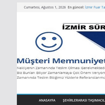
İzmir Büro Of
Skip
En güncel:
Cumartesi, Ağustos 1, 2026
Nakliye
to
İzmir Fuar T
İzmir Şehirle
content
İzmir Evden 
Nakliye
İzmir Parça 
ANASAYFA
ŞEHIRLERARASI TAŞIMACIL